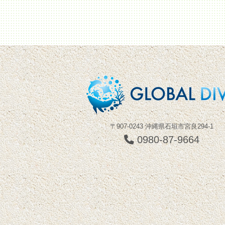
〒907-0243 沖縄県石垣市宮良294-1
0980-87-9664