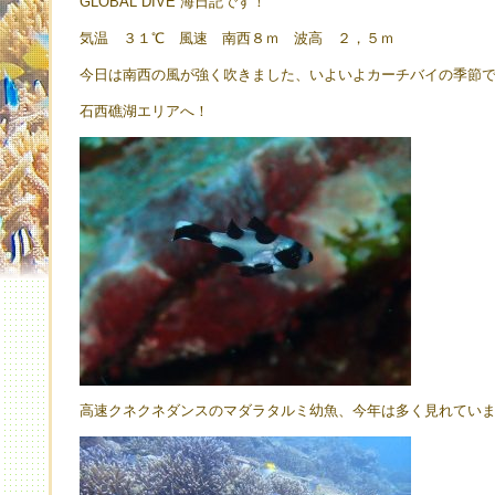
GLOBAL DIVE 海日記です！
気温 ３１℃ 風速 南西８ｍ 波高 ２，５ｍ
今日は南西の風が強く吹きました、いよいよカーチバイの季節
石西礁湖エリアへ！
高速クネクネダンスのマダラタルミ幼魚、今年は多く見れてい