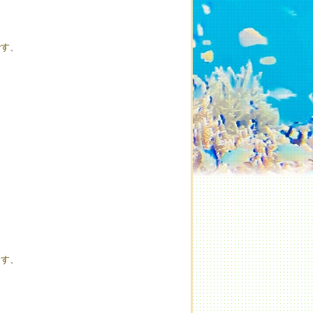
です、
ます、