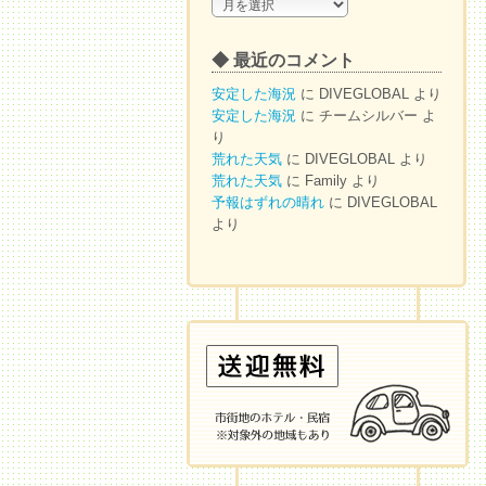
◆
ア
ー
◆ 最近のコメント
カ
イ
安定した海況
に
DIVEGLOBAL
より
ブ
安定した海況
に
チームシルバー
よ
り
荒れた天気
に
DIVEGLOBAL
より
荒れた天気
に
Family
より
予報はずれの晴れ
に
DIVEGLOBAL
より