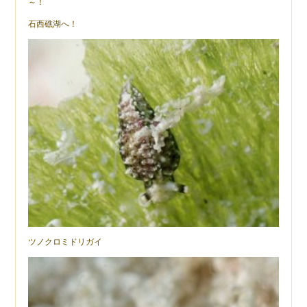
～！
石西礁湖へ！
ツノクロミドリガイ