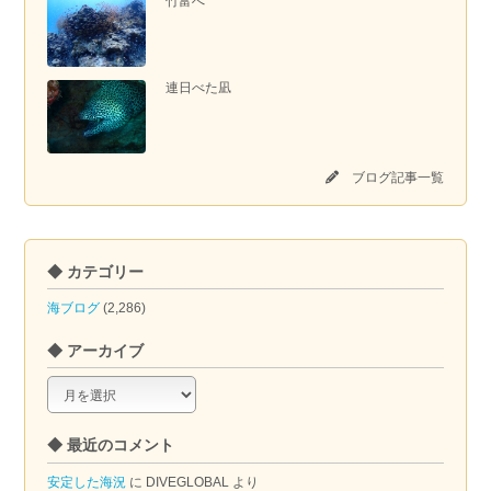
竹富へ
連日べた凪
ブログ記事一覧
◆ カテゴリー
海ブログ
(2,286)
◆ アーカイブ
◆
ア
ー
◆ 最近のコメント
カ
イ
安定した海況
に
DIVEGLOBAL
より