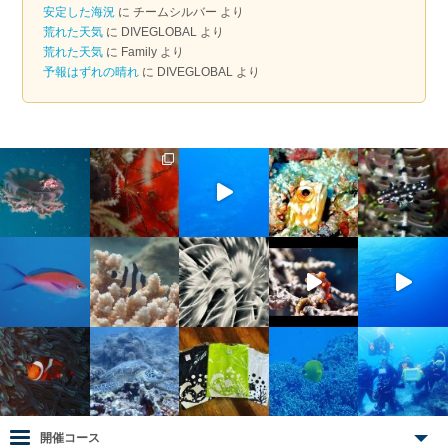
ブ
安定した海況
に
チームシルバー
より
荒れた天気
に
DIVEGLOBAL
より
荒れた天気
に
Family
より
予報はずれの晴れ
に
DIVEGLOBAL
より
開催コース