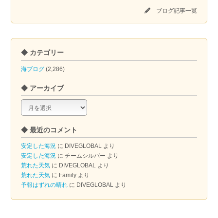
ブログ記事一覧
◆ カテゴリー
海ブログ
(2,286)
◆ アーカイブ
◆
ア
ー
◆ 最近のコメント
カ
イ
安定した海況
に
DIVEGLOBAL
より
ブ
安定した海況
に
チームシルバー
より
荒れた天気
に
DIVEGLOBAL
より
荒れた天気
に
Family
より
予報はずれの晴れ
に
DIVEGLOBAL
より