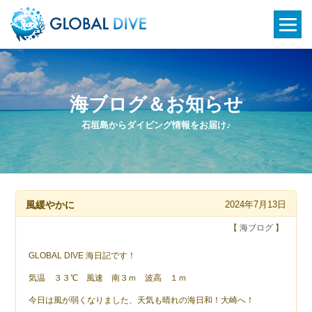
海ブログ＆お知らせ
石垣島からダイビング情報をお届け♪
風緩やかに
2024年7月13日
【
海ブログ
】
GLOBAL DIVE 海日記です！
気温 ３３℃ 風速 南３ｍ 波高 １ｍ
今日は風が弱くなりました、天気も晴れの海日和！大崎へ！