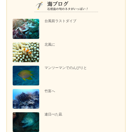
台風前ラストダイブ
北風に
マンツーマンでのんびりと
竹富へ
連日べた凪