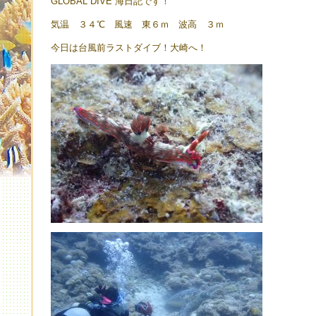
GLOBAL DIVE 海日記です！
気温 ３４℃ 風速 東６ｍ 波高 ３ｍ
今日は台風前ラストダイブ！大崎へ！