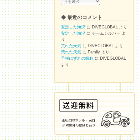
◆
ア
ー
◆ 最近のコメント
カ
イ
安定した海況
に
DIVEGLOBAL
より
ブ
安定した海況
に
チームシルバー
よ
り
荒れた天気
に
DIVEGLOBAL
より
荒れた天気
に
Family
より
予報はずれの晴れ
に
DIVEGLOBAL
より