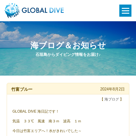
海ブログ＆お知らせ
石垣島からダイビング情報をお届け♪
竹富ブルー
2024年8月2日
【
海ブログ
】
GLOBAL DIVE 海日記です！
気温 ３３℃ 風速 南３ｍ 波高 １ｍ
今日は竹富エリアへ！水がきれいでした～