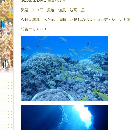
GLOBAL DIVE 海日記です！
気温 ３３℃ 風速 無風 波高 凪
今日は無風、べた凪、快晴、水良しのベストコンディション！
竹富エリアへ！