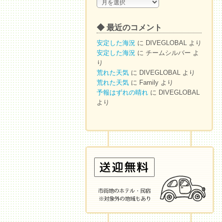
◆
ア
ー
◆ 最近のコメント
カ
イ
安定した海況
に
DIVEGLOBAL
より
ブ
安定した海況
に
チームシルバー
よ
り
荒れた天気
に
DIVEGLOBAL
より
荒れた天気
に
Family
より
予報はずれの晴れ
に
DIVEGLOBAL
より