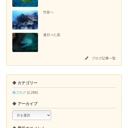
竹富へ
連日べた凪
ブログ記事一覧
◆ カテゴリー
海ブログ
(2,286)
◆ アーカイブ
◆
ア
ー