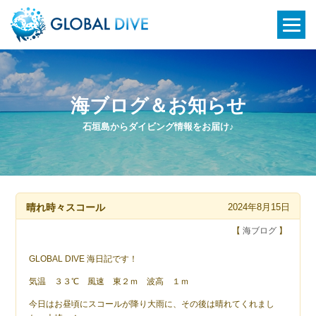
海ブログ＆お知らせ
石垣島からダイビング情報をお届け♪
晴れ時々スコール
2024年8月15日
【
海ブログ
】
GLOBAL DIVE 海日記です！
気温 ３３℃ 風速 東２ｍ 波高 １ｍ
今日はお昼頃にスコールが降り大雨に、その後は晴れてくれまし