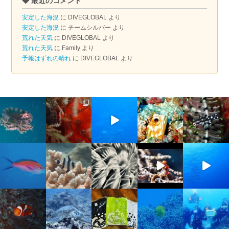
◆ 最近のコメント
カ
イ
安定した海況
に
DIVEGLOBAL
より
ブ
安定した海況
に
チームシルバー
より
荒れた天気
に
DIVEGLOBAL
より
荒れた天気
に
Family
より
予報はずれの晴れ
に
DIVEGLOBAL
より