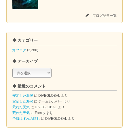
ブログ記事一覧
◆ カテゴリー
海ブログ
(2,286)
◆ アーカイブ
◆
ア
ー
◆ 最近のコメント
カ
イ
安定した海況
に
DIVEGLOBAL
より
ブ
安定した海況
に
チームシルバー
より
荒れた天気
に
DIVEGLOBAL
より
荒れた天気
に
Family
より
予報はずれの晴れ
に
DIVEGLOBAL
より