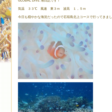
GLOBAL DIVE 海日記です！
気温 ３３℃ 風速 東３ｍ 波高 １，５ｍ
今日も穏やかな海況だったので石垣島北上コースで行ってきま