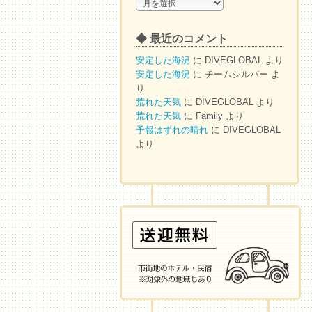
◆
ア
ー
◆ 最近のコメント
カ
イ
安定した海況
に
DIVEGLOBAL
より
ブ
安定した海況
に
チームシルバー
よ
り
荒れた天気
に
DIVEGLOBAL
より
荒れた天気
に
Family
より
予報はずれの晴れ
に
DIVEGLOBAL
より