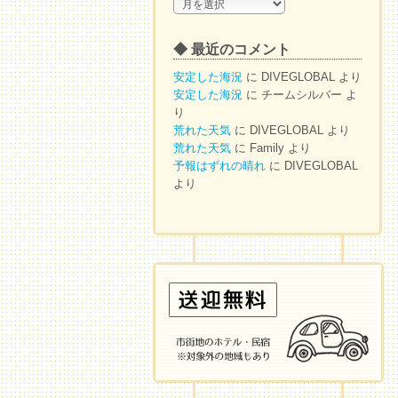
◆
ア
ー
◆ 最近のコメント
カ
イ
安定した海況
に
DIVEGLOBAL
より
ブ
安定した海況
に
チームシルバー
よ
り
荒れた天気
に
DIVEGLOBAL
より
荒れた天気
に
Family
より
予報はずれの晴れ
に
DIVEGLOBAL
より