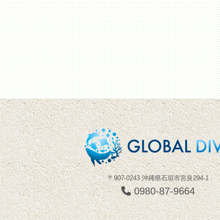
〒907-0243 沖縄県石垣市宮良294-1
0980-87-9664