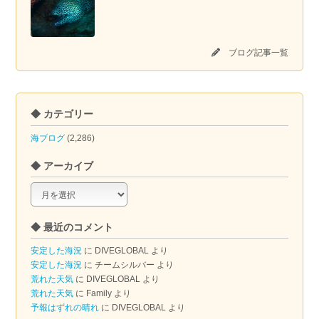
ブログ記事一覧
◆ カテゴリー
海ブログ
(2,286)
◆ アーカイブ
◆
ア
ー
◆ 最近のコメント
カ
イ
安定した海況
に
DIVEGLOBAL
より
ブ
安定した海況
に
チームシルバー
より
荒れた天気
に
DIVEGLOBAL
より
荒れた天気
に
Family
より
予報はずれの晴れ
に
DIVEGLOBAL
より