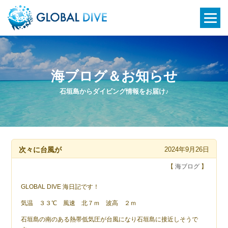
海ブログ＆お知らせ
石垣島からダイビング情報をお届け♪
次々に台風が
2024年9月26日
【
海ブログ
】
GLOBAL DIVE 海日記です！
気温 ３３℃ 風速 北７ｍ 波高 ２ｍ
石垣島の南のある熱帯低気圧が台風になり石垣島に接近しそうで