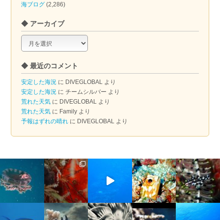
海ブログ
(2,286)
◆ アーカイブ
◆
ア
ー
◆ 最近のコメント
カ
イ
安定した海況
に
DIVEGLOBAL
より
ブ
安定した海況
に
チームシルバー
より
荒れた天気
に
DIVEGLOBAL
より
荒れた天気
に
Family
より
予報はずれの晴れ
に
DIVEGLOBAL
より