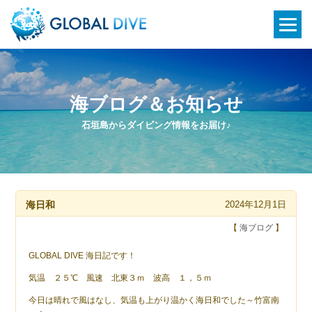
海ブログ＆お知らせ
石垣島からダイビング情報をお届け♪
海日和
2024年12月1日
【
海ブログ
】
GLOBAL DIVE 海日記です！
気温 ２５℃ 風速 北東３ｍ 波高 １，５ｍ
今日は晴れで風はなし、気温も上がり温かく海日和でした～竹富南