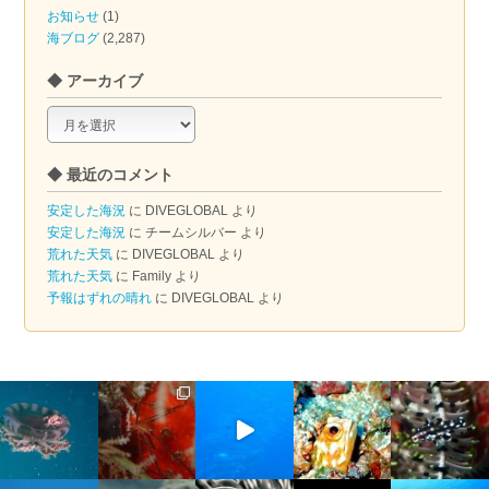
お知らせ
(1)
海ブログ
(2,287)
◆ アーカイブ
◆
ア
ー
◆ 最近のコメント
カ
イ
安定した海況
に
DIVEGLOBAL
より
ブ
安定した海況
に
チームシルバー
より
荒れた天気
に
DIVEGLOBAL
より
荒れた天気
に
Family
より
予報はずれの晴れ
に
DIVEGLOBAL
より