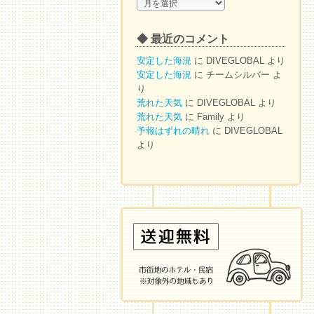
◆
ア
ー
◆ 最近のコメント
カ
イ
安定した海況
に
DIVEGLOBAL
より
ブ
安定した海況
に
チームシルバー
よ
り
荒れた天気
に
DIVEGLOBAL
より
荒れた天気
に
Family
より
予報はずれの晴れ
に
DIVEGLOBAL
より