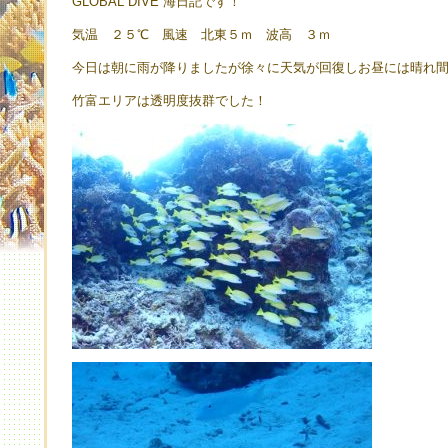
GLOBAL DIVE 海日記です！
気温 ２５℃ 風速 北東５ｍ 波高 ３ｍ
今日は朝に雨が降りましたが徐々に天気が回復しお昼には晴れ
竹富エリアは透明度抜群でした！