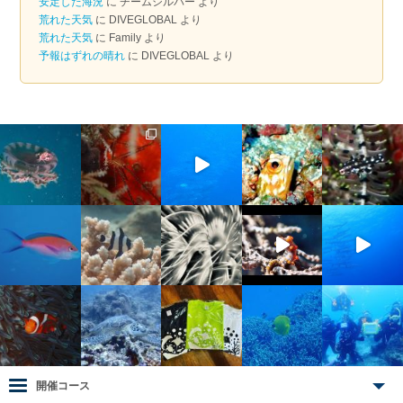
安定した海況
に
チームシルバー
より
荒れた天気
に
DIVEGLOBAL
より
荒れた天気
に
Family
より
予報はずれの晴れ
に
DIVEGLOBAL
より
開催コース