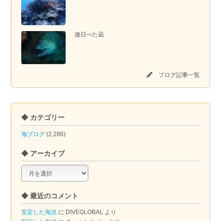
連日べた凪
ブログ記事一覧
◆ カテゴリー
海ブログ
(2,286)
◆ アーカイブ
◆
ア
ー
◆ 最近のコメント
カ
イ
安定した海況
に
DIVEGLOBAL
より
ブ