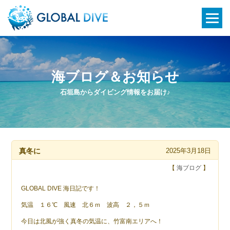
海ブログ＆お知らせ
石垣島からダイビング情報をお届け♪
真冬に
2025年3月18日
【
海ブログ
】
GLOBAL DIVE 海日記です！
気温 １６℃ 風速 北６ｍ 波高 ２，５ｍ
今日は北風が強く真冬の気温に、竹富南エリアへ！