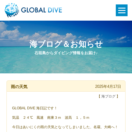
海ブログ＆お知らせ
石垣島からダイビング情報をお届け♪
雨の天気
2025年4月17日
【
海ブログ
】
GLOBAL DIVE 海日記です！
気温 ２４℃ 風速 南東３ｍ 波高 １，５ｍ
今日はあいにくの雨の天気となってしまいました、名蔵、大崎へ！