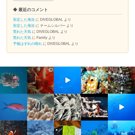
ー
◆ 最近のコメント
カ
イ
安定した海況
に
DIVEGLOBAL
より
ブ
安定した海況
に
チームシルバー
より
荒れた天気
に
DIVEGLOBAL
より
荒れた天気
に
Family
より
予報はずれの晴れ
に
DIVEGLOBAL
より