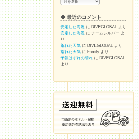
◆
ア
ー
◆ 最近のコメント
カ
イ
安定した海況
に
DIVEGLOBAL
より
ブ
安定した海況
に
チームシルバー
よ
り
荒れた天気
に
DIVEGLOBAL
より
荒れた天気
に
Family
より
予報はずれの晴れ
に
DIVEGLOBAL
より