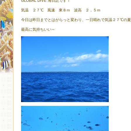
GLOBAL DIVE 海日記です！
気温 ２７℃ 風速 東８ｍ 波高 ２，５ｍ
今日は昨日までとはがらっと変わり、一日晴れで気温２７℃の
最高に気持ちいい～