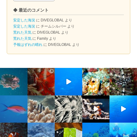
ー
◆ 最近のコメント
カ
イ
安定した海況
に
DIVEGLOBAL
より
ブ
安定した海況
に
チームシルバー
より
荒れた天気
に
DIVEGLOBAL
より
荒れた天気
に
Family
より
予報はずれの晴れ
に
DIVEGLOBAL
より