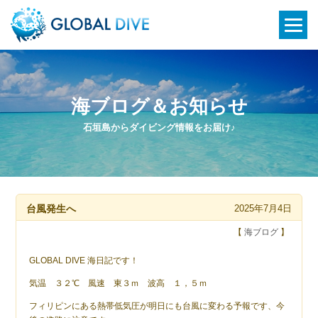
海ブログ＆お知らせ
石垣島からダイビング情報をお届け♪
台風発生へ
2025年7月4日
【
海ブログ
】
GLOBAL DIVE 海日記です！
気温 ３２℃ 風速 東３ｍ 波高 １，５ｍ
フィリピンにある熱帯低気圧が明日にも台風に変わる予報です、今