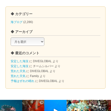
◆ カテゴリー
海ブログ
(2,286)
◆ アーカイブ
◆
ア
ー
◆ 最近のコメント
カ
イ
安定した海況
に
DIVEGLOBAL
より
ブ
安定した海況
に
チームシルバー
より
荒れた天気
に
DIVEGLOBAL
より
荒れた天気
に
Family
より
予報はずれの晴れ
に
DIVEGLOBAL
より