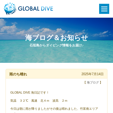
海ブログ＆お知らせ
石垣島からダイビング情報をお届け♪
雨のち晴れ
2025年7月14日
【
海ブログ
】
GLOBAL DIVE 海日記です！
気温 ３２℃ 風速 北４ｍ 波高 ２ｍ
今日は朝に雨が降りましたがその後は晴れました、竹富南エリア