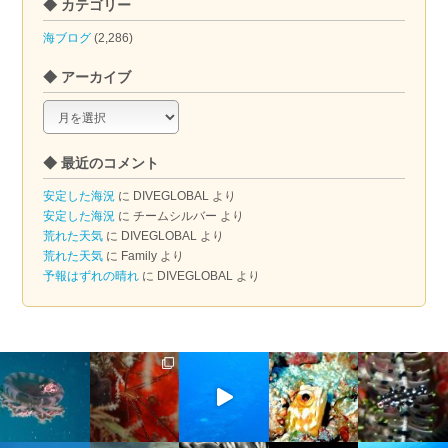
◆ カテゴリー
海ブログ
(2,286)
◆ アーカイブ
◆
ア
ー
◆ 最近のコメント
カ
イ
安定した海況
に
DIVEGLOBAL
より
ブ
安定した海況
に
チームシルバー
より
荒れた天気
に
DIVEGLOBAL
より
荒れた天気
に
Family
より
予報はずれの晴れ
に
DIVEGLOBAL
より