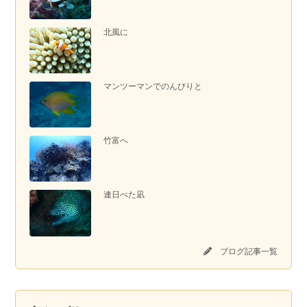
北風に
マンツーマンでのんびりと
竹富へ
連日べた凪
ブログ記事一覧