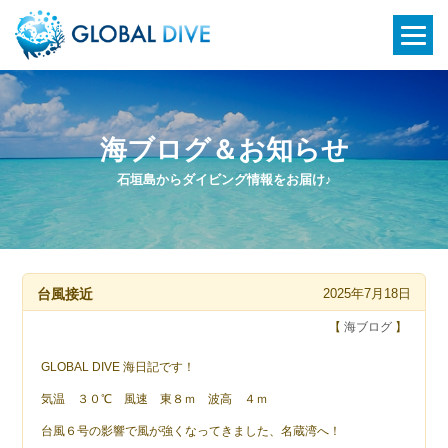
海ブログ＆お知らせ
石垣島からダイビング情報をお届け♪
台風接近
2025年7月18日
【
海ブログ
】
GLOBAL DIVE 海日記です！
気温 ３０℃ 風速 東８ｍ 波高 ４ｍ
台風６号の影響で風が強くなってきました、名蔵湾へ！