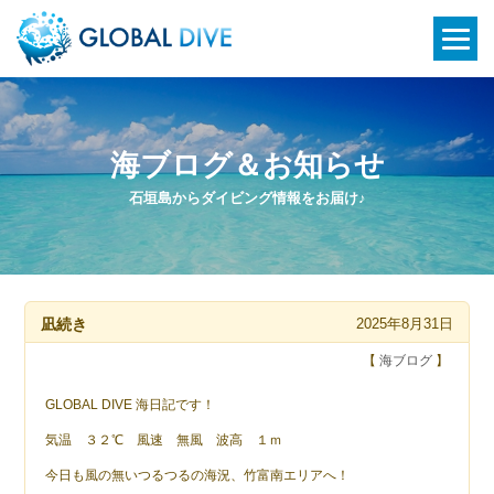
海ブログ＆お知らせ
石垣島からダイビング情報をお届け♪
凪続き
2025年8月31日
【
海ブログ
】
GLOBAL DIVE 海日記です！
気温 ３２℃ 風速 無風 波高 １ｍ
今日も風の無いつるつるの海況、竹富南エリアへ！