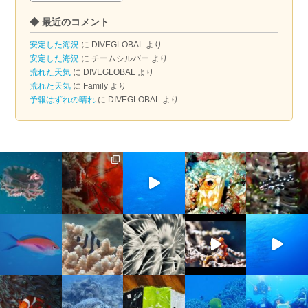
ー
◆ 最近のコメント
カ
イ
安定した海況
に
DIVEGLOBAL
より
ブ
安定した海況
に
チームシルバー
より
荒れた天気
に
DIVEGLOBAL
より
荒れた天気
に
Family
より
予報はずれの晴れ
に
DIVEGLOBAL
より