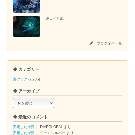
連日べた凪
ブログ記事一覧
◆ カテゴリー
海ブログ
(2,286)
◆ アーカイブ
◆
ア
ー
◆ 最近のコメント
カ
イ
安定した海況
に
DIVEGLOBAL
より
ブ
安定した海況
に
チームシルバー
より