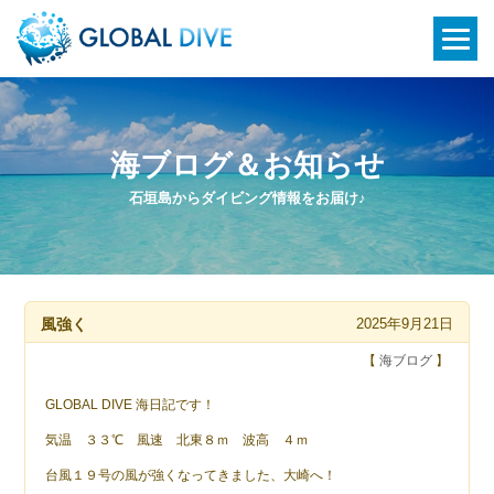
海ブログ＆お知らせ
石垣島からダイビング情報をお届け♪
風強く
2025年9月21日
【
海ブログ
】
GLOBAL DIVE 海日記です！
気温 ３３℃ 風速 北東８ｍ 波高 ４ｍ
台風１９号の風が強くなってきました、大崎へ！