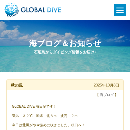
海ブログ＆お知らせ
石垣島からダイビング情報をお届け♪
秋の風
2025年10月8日
【
海ブログ
】
GLOBAL DIVE 海日記です！
気温 ３２℃ 風速 北６ｍ 波高 ２ｍ
今日は北風がやや強めに吹きました、桜口へ！