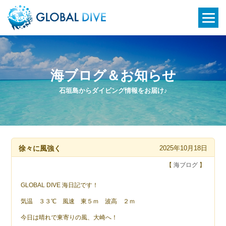
海ブログ＆お知らせ
石垣島からダイビング情報をお届け♪
徐々に風強く
2025年10月18日
【
海ブログ
】
GLOBAL DIVE 海日記です！
気温 ３３℃ 風速 東５ｍ 波高 ２ｍ
今日は晴れで東寄りの風、大崎へ！