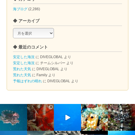
海ブログ
(2,286)
◆ アーカイブ
◆
ア
ー
◆ 最近のコメント
カ
イ
安定した海況
に
DIVEGLOBAL
より
ブ
安定した海況
に
チームシルバー
より
荒れた天気
に
DIVEGLOBAL
より
荒れた天気
に
Family
より
予報はずれの晴れ
に
DIVEGLOBAL
より