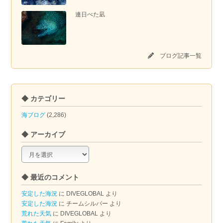
連日べた凪
ブログ記事一覧
◆ カテゴリー
海ブログ
(2,286)
◆ アーカイブ
◆
ア
ー
◆ 最近のコメント
カ
イ
安定した海況
に
DIVEGLOBAL
より
ブ
安定した海況
に
チームシルバー
より
荒れた天気
に
DIVEGLOBAL
より