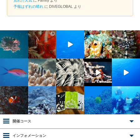
荒れた天気
に
Family
より
予報はずれの晴れ
に
DIVEGLOBAL
より
開催コース
インフォメーション