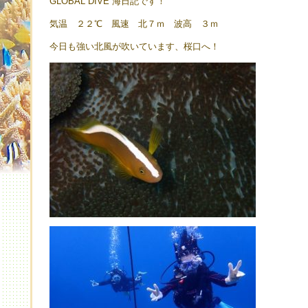
GLOBAL DIVE 海日記です！
気温 ２２℃ 風速 北７ｍ 波高 ３ｍ
今日も強い北風が吹いています、桜口へ！