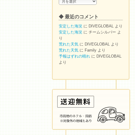
◆
ア
ー
◆ 最近のコメント
カ
イ
安定した海況
に
DIVEGLOBAL
より
ブ
安定した海況
に
チームシルバー
よ
り
荒れた天気
に
DIVEGLOBAL
より
荒れた天気
に
Family
より
予報はずれの晴れ
に
DIVEGLOBAL
より