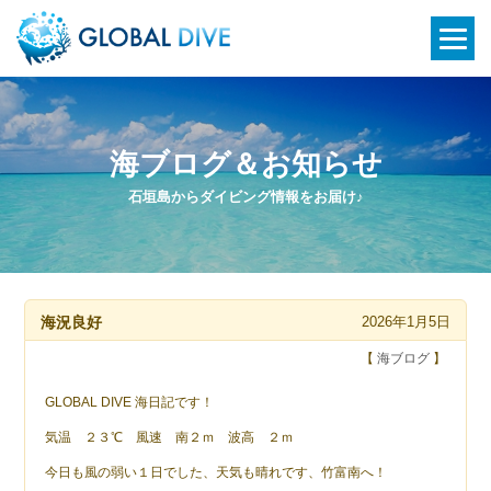
海ブログ＆お知らせ
石垣島からダイビング情報をお届け♪
海況良好
2026年1月5日
【
海ブログ
】
GLOBAL DIVE 海日記です！
気温 ２３℃ 風速 南２ｍ 波高 ２ｍ
今日も風の弱い１日でした、天気も晴れです、竹富南へ！