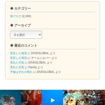
◆ カテゴリー
海ブログ
(2,286)
◆ アーカイブ
◆
ア
ー
◆ 最近のコメント
カ
イ
安定した海況
に
DIVEGLOBAL
より
ブ
安定した海況
に
チームシルバー
より
荒れた天気
に
DIVEGLOBAL
より
荒れた天気
に
Family
より
予報はずれの晴れ
に
DIVEGLOBAL
より