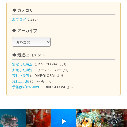
◆ カテゴリー
海ブログ
(2,286)
◆ アーカイブ
◆
ア
ー
◆ 最近のコメント
カ
イ
安定した海況
に
DIVEGLOBAL
より
ブ
安定した海況
に
チームシルバー
より
荒れた天気
に
DIVEGLOBAL
より
荒れた天気
に
Family
より
予報はずれの晴れ
に
DIVEGLOBAL
より