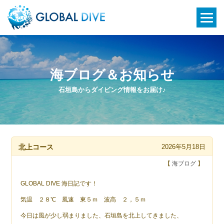
海ブログ＆お知らせ
石垣島からダイビング情報をお届け♪
北上コース
2026年5月18日
【
海ブログ
】
GLOBAL DIVE 海日記です！
気温 ２８℃ 風速 東５ｍ 波高 ２，５ｍ
今日は風が少し弱まりました、石垣島を北上してきました、