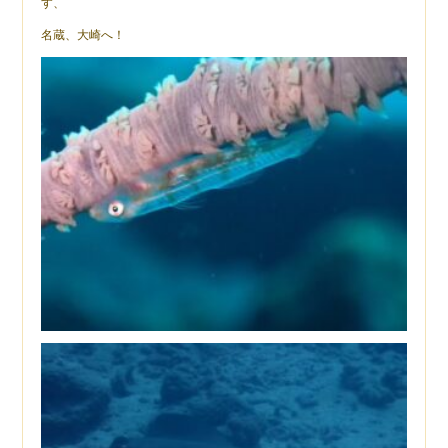
す、
名蔵、大崎へ！