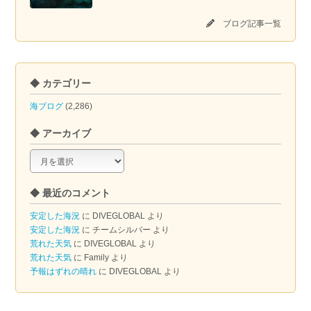
ブログ記事一覧
◆ カテゴリー
海ブログ
(2,286)
◆ アーカイブ
◆
ア
ー
◆ 最近のコメント
カ
イ
安定した海況
に
DIVEGLOBAL
より
ブ
安定した海況
に
チームシルバー
より
荒れた天気
に
DIVEGLOBAL
より
荒れた天気
に
Family
より
予報はずれの晴れ
に
DIVEGLOBAL
より