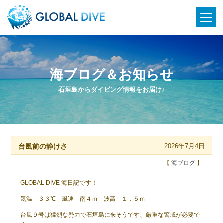
海ブログ＆お知らせ
石垣島からダイビング情報をお届け♪
台風前の静けさ
2026年7月4日
【
海ブログ
】
GLOBAL DIVE 海日記です！
気温 ３３℃ 風速 南４ｍ 波高 １，５ｍ
台風９号は猛烈な勢力で石垣島に来そうです、厳重な警戒が必要で