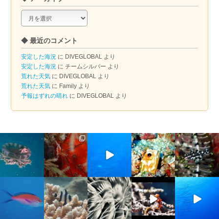
◆
ア
ー
◆ 最近のコメント
カ
イ
安定した海況
に
DIVEGLOBAL
より
ブ
安定した海況
に
チームシルバー
より
荒れた天気
に
DIVEGLOBAL
より
荒れた天気
に
Family
より
予報はずれの晴れ
に
DIVEGLOBAL
より