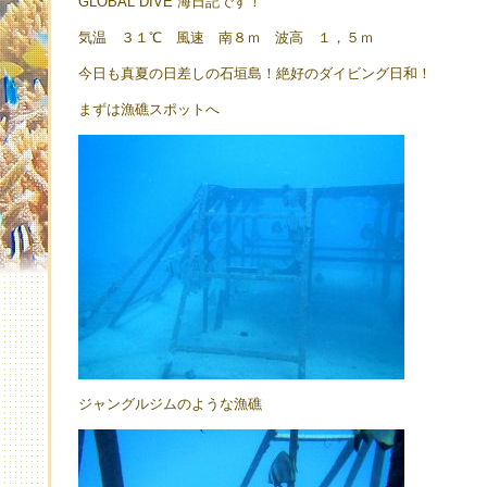
GLOBAL DIVE 海日記です！
気温 ３１℃ 風速 南８ｍ 波高 １，５ｍ
今日も真夏の日差しの石垣島！絶好のダイビング日和！
まずは漁礁スポットへ
ジャングルジムのような漁礁