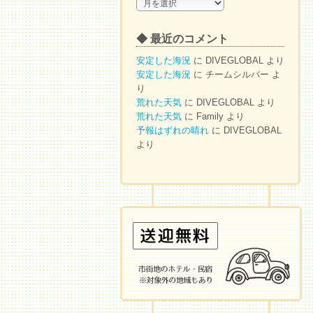
◆
ア
ー
◆ 最近のコメント
カ
イ
安定した海況
に
DIVEGLOBAL
より
ブ
安定した海況
に
チームシルバー
よ
り
荒れた天気
に
DIVEGLOBAL
より
荒れた天気
に
Family
より
予報はずれの晴れ
に
DIVEGLOBAL
より