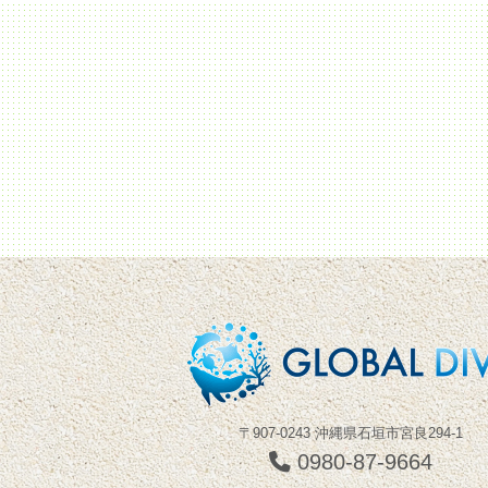
〒907-0243 沖縄県石垣市宮良294-1
0980-87-9664