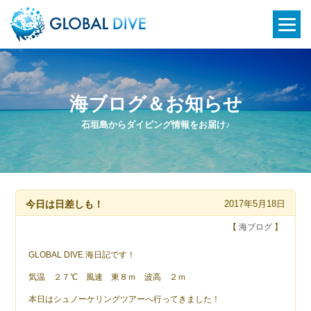
海ブログ＆お知らせ
石垣島からダイビング情報をお届け♪
今日は日差しも！
2017年5月18日
【
海ブログ
】
GLOBAL DIVE 海日記です！
気温 ２７℃ 風速 東８ｍ 波高 ２ｍ
本日はシュノーケリングツアーへ行ってきました！