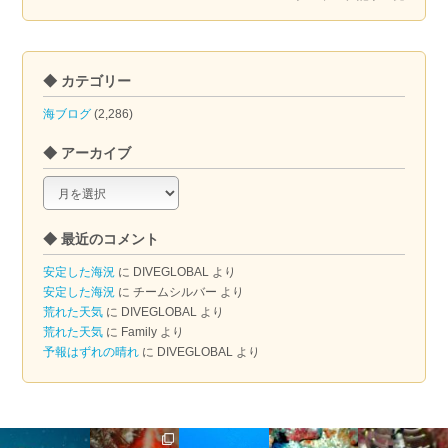
◆ カテゴリー
海ブログ
(2,286)
◆ アーカイブ
◆
ア
ー
◆ 最近のコメント
カ
イ
安定した海況
に
DIVEGLOBAL
より
ブ
安定した海況
に
チームシルバー
より
荒れた天気
に
DIVEGLOBAL
より
荒れた天気
に
Family
より
予報はずれの晴れ
に
DIVEGLOBAL
より