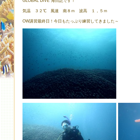
GLOBAL DIVE 海日記です！
気温 ３２℃ 風速 南８ｍ 波高 １，５ｍ
OW講習最終日！今日もたっぷり練習してきました～