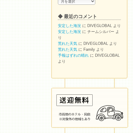
◆
ア
ー
◆ 最近のコメント
カ
イ
安定した海況
に
DIVEGLOBAL
より
ブ
安定した海況
に
チームシルバー
よ
り
荒れた天気
に
DIVEGLOBAL
より
荒れた天気
に
Family
より
予報はずれの晴れ
に
DIVEGLOBAL
より