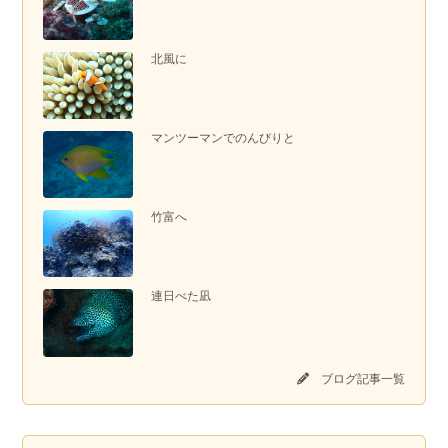
北風に
マンツーマンでのんびりと
竹富へ
連日べた凪
ブログ記事一覧