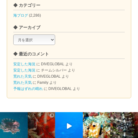
◆ カテゴリー
海ブログ
(2,286)
◆ アーカイブ
◆
ア
ー
◆ 最近のコメント
カ
イ
安定した海況
に
DIVEGLOBAL
より
ブ
安定した海況
に
チームシルバー
より
荒れた天気
に
DIVEGLOBAL
より
荒れた天気
に
Family
より
予報はずれの晴れ
に
DIVEGLOBAL
より