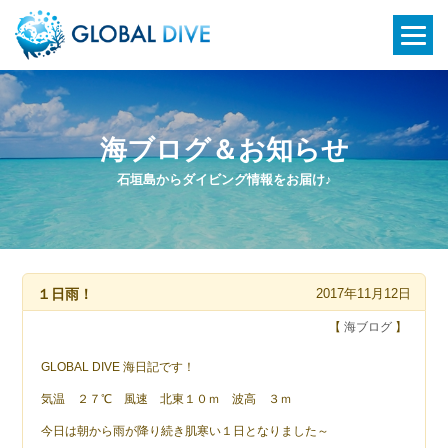
海ブログ＆お知らせ
石垣島からダイビング情報をお届け♪
１日雨！
2017年11月12日
【
海ブログ
】
GLOBAL DIVE 海日記です！
気温 ２７℃ 風速 北東１０ｍ 波高 ３ｍ
今日は朝から雨が降り続き肌寒い１日となりました～