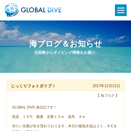
海ブログ＆お知らせ
石垣島からダイビング情報をお届け♪
じっくりフォトダイブ！
2017年12月21日
【
海ブログ
】
GLOBAL DIVE 海日記です！
気温 １９℃ 風速 北東１５ｍ 波高 ４ｍ
冷たい北風が吹き荒れております…本日の最低水温は２１，８℃を