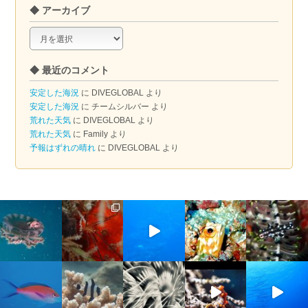
◆ アーカイブ
◆
ア
ー
◆ 最近のコメント
カ
イ
安定した海況
に
DIVEGLOBAL
より
ブ
安定した海況
に
チームシルバー
より
荒れた天気
に
DIVEGLOBAL
より
荒れた天気
に
Family
より
予報はずれの晴れ
に
DIVEGLOBAL
より