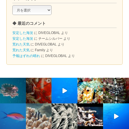
◆
ア
ー
◆ 最近のコメント
カ
イ
安定した海況
に
DIVEGLOBAL
より
ブ
安定した海況
に
チームシルバー
より
荒れた天気
に
DIVEGLOBAL
より
荒れた天気
に
Family
より
予報はずれの晴れ
に
DIVEGLOBAL
より