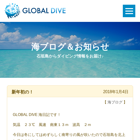
海ブログ＆お知らせ
石垣島からダイビング情報をお届け♪
新年初の！
2018年1月4日
【
海ブログ
】
GLOBAL DIVE 海日記です！
気温 ２３℃ 風速 南東１３ｍ 波高 ２ｍ
今日は冬にしてはめずらしく南寄りの風が吹いたので石垣島を北上