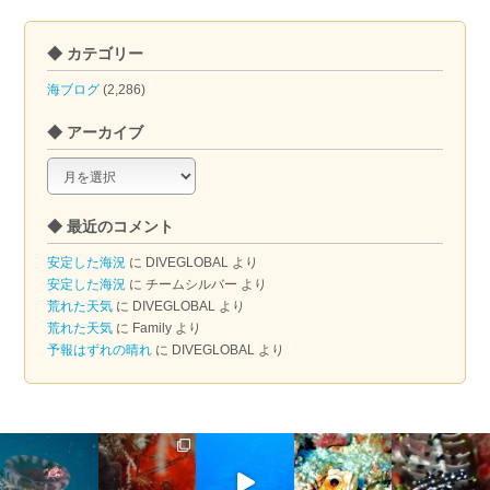
◆ カテゴリー
海ブログ
(2,286)
◆ アーカイブ
◆
ア
ー
◆ 最近のコメント
カ
イ
安定した海況
に
DIVEGLOBAL
より
ブ
安定した海況
に
チームシルバー
より
荒れた天気
に
DIVEGLOBAL
より
荒れた天気
に
Family
より
予報はずれの晴れ
に
DIVEGLOBAL
より