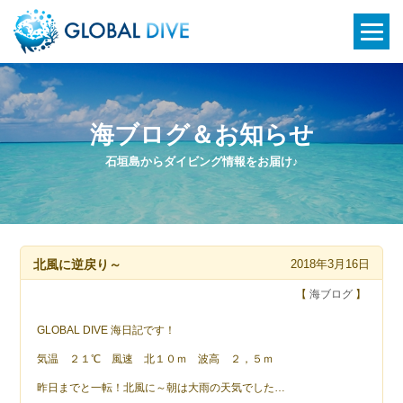
海ブログ＆お知らせ
石垣島からダイビング情報をお届け♪
北風に逆戻り～
2018年3月16日
【
海ブログ
】
GLOBAL DIVE 海日記です！
気温 ２１℃ 風速 北１０ｍ 波高 ２，５ｍ
昨日までと一転！北風に～朝は大雨の天気でした…