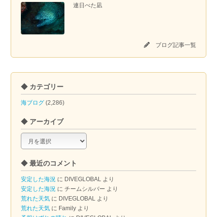
連日べた凪
ブログ記事一覧
◆ カテゴリー
海ブログ
(2,286)
◆ アーカイブ
◆
ア
ー
◆ 最近のコメント
カ
イ
安定した海況
に
DIVEGLOBAL
より
ブ
安定した海況
に
チームシルバー
より
荒れた天気
に
DIVEGLOBAL
より
荒れた天気
に
Family
より