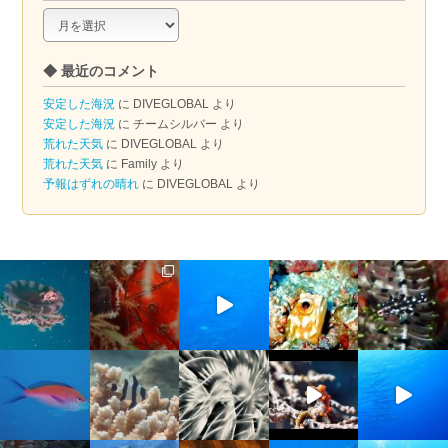
◆
ア
ー
◆ 最近のコメント
カ
イ
安定した海況
に
DIVEGLOBAL
より
ブ
安定した海況
に
チームシルバー
より
荒れた天気
に
DIVEGLOBAL
より
荒れた天気
に
Family
より
予報はずれの晴れ
に
DIVEGLOBAL
より