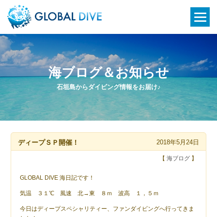
海ブログ＆お知らせ
石垣島からダイビング情報をお届け♪
ディープＳＰ開催！
2018年5月24日
【
海ブログ
】
GLOBAL DIVE 海日記です！
気温 ３１℃ 風速 北→東 ８ｍ 波高 １，５ｍ
今日はディープスペシャリティー、ファンダイビングへ行ってきま