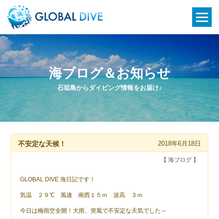
海ブログ＆お知らせ
石垣島からダイビング情報をお届け♪
不安定な天候！
2018年6月18日
【
海ブログ
】
GLOBAL DIVE 海日記です！
気温 ２９℃ 風速 南西１５ｍ 波高 ３ｍ
今日は梅雨空全開！大雨、突風で不安定な天気でした～