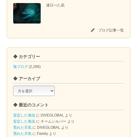
連日べた凪
ブログ記事一覧
◆ カテゴリー
海ブログ
(2,286)
◆ アーカイブ
◆
ア
ー
◆ 最近のコメント
カ
イ
安定した海況
に
DIVEGLOBAL
より
ブ
安定した海況
に
チームシルバー
より
荒れた天気
に
DIVEGLOBAL
より
荒れた天気
に
Family
より