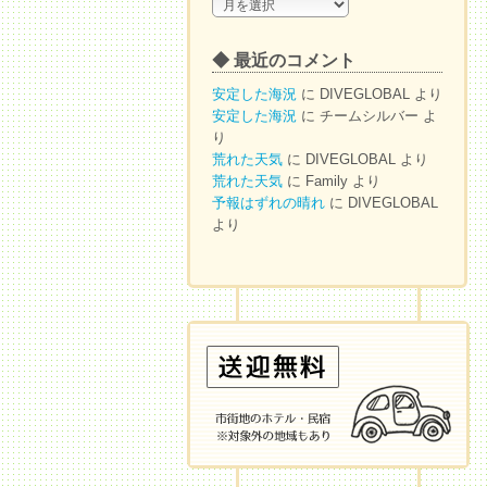
◆
ア
ー
◆ 最近のコメント
カ
イ
安定した海況
に
DIVEGLOBAL
より
ブ
安定した海況
に
チームシルバー
よ
り
荒れた天気
に
DIVEGLOBAL
より
荒れた天気
に
Family
より
予報はずれの晴れ
に
DIVEGLOBAL
より