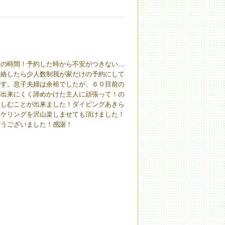
りの時間！予約した時から不安がつきない…
連絡したら少人数制我が家だけの予約にして
です。息子夫婦は余裕でしたが、６０目前の
が出来にくく諦めかけた主人に頑張って！の
楽しむことが出来ました！ダイビングあきら
ーケリングを沢山楽しませても頂けました！
とうございました！感謝！