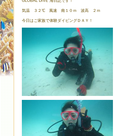
GLOBAL DIVE 海日記です！
気温 ３２℃ 風速 南１０ｍ 波高 ２ｍ
今日はご家族で体験ダイビングＤＡＹ！