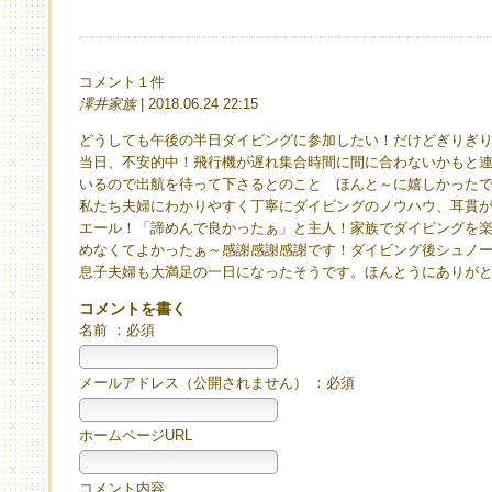
コメント１件
澤井家族
| 2018.06.24 22:15
どうしても午後の半日ダイビングに参加したい！だけどぎりぎ
当日、不安的中！飛行機が遅れ集合時間に間に合わないかもと
いるので出航を待って下さるとのこと ほんと～に嬉しかった
私たち夫婦にわかりやすく丁寧にダイビングのノウハウ、耳貫
エール！「諦めんで良かったぁ」と主人！家族でダイビングを
めなくてよかったぁ～感謝感謝感謝です！ダイビング後シュノ
息子夫婦も大満足の一日になったそうです。ほんとうにありが
コメントを書く
名前 ：必須
メールアドレス（公開されません） ：必須
ホームページURL
コメント内容