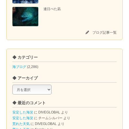
連日べた凪
ブログ記事一覧
◆ カテゴリー
海ブログ
(2,286)
◆ アーカイブ
◆
ア
ー
◆ 最近のコメント
カ
イ
安定した海況
に
DIVEGLOBAL
より
ブ
安定した海況
に
チームシルバー
より
荒れた天気
に
DIVEGLOBAL
より