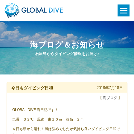
海ブログ＆お知らせ
石垣島からダイビング情報をお届け♪
今日もダイビング日和
2018年7月18日
【
海ブログ
】
GLOBAL DIVE 海日記です！
気温 ３２℃ 風速 東１０ｍ 波高 ２ｍ
今日も朝から晴れ！風は強めでしたが気持ち良いダイビング日和で