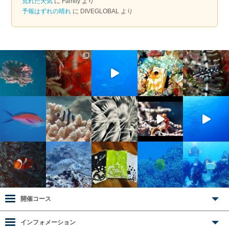
荒れた天気
に
Family
より
予報はずれの晴れ
に
DIVEGLOBAL
より
開催コース
インフォメーション