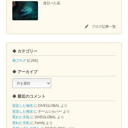
連日べた凪
ブログ記事一覧
◆ カテゴリー
海ブログ
(2,286)
◆ アーカイブ
◆
ア
ー
◆ 最近のコメント
カ
イ
安定した海況
に
DIVEGLOBAL
より
ブ
安定した海況
に
チームシルバー
より
荒れた天気
に
DIVEGLOBAL
より
荒れた天気
に
Family
より