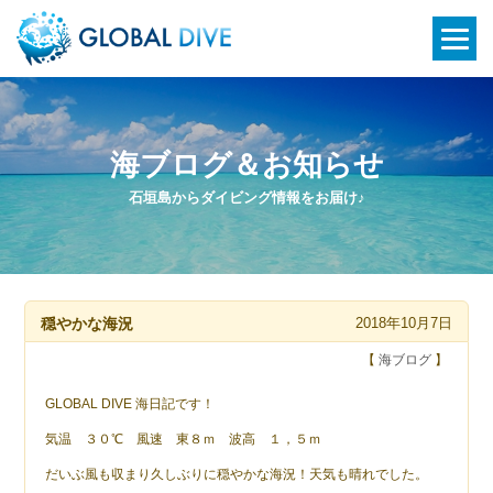
海ブログ＆お知らせ
石垣島からダイビング情報をお届け♪
穏やかな海況
2018年10月7日
【
海ブログ
】
GLOBAL DIVE 海日記です！
気温 ３０℃ 風速 東８ｍ 波高 １，５ｍ
だいぶ風も収まり久しぶりに穏やかな海況！天気も晴れでした。