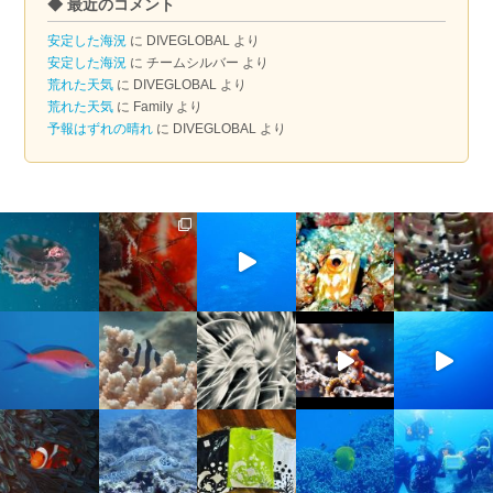
◆ 最近のコメント
カ
イ
安定した海況
に
DIVEGLOBAL
より
ブ
安定した海況
に
チームシルバー
より
荒れた天気
に
DIVEGLOBAL
より
荒れた天気
に
Family
より
予報はずれの晴れ
に
DIVEGLOBAL
より