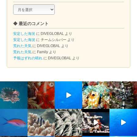
◆
ア
ー
◆ 最近のコメント
カ
イ
安定した海況
に
DIVEGLOBAL
より
ブ
安定した海況
に
チームシルバー
より
荒れた天気
に
DIVEGLOBAL
より
荒れた天気
に
Family
より
予報はずれの晴れ
に
DIVEGLOBAL
より