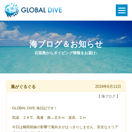
海ブログ＆お知らせ
石垣島からダイビング情報をお届け♪
風がぐるぐる
2019年6月11日
【
海ブログ
】
GLOBAL DIVE 海日記です！
気温 ２８℃ 風速 南→北８ｍ 波高 ２ｍ
今日は梅雨前線の影響で風向きがはっきりしません、安全なエリア