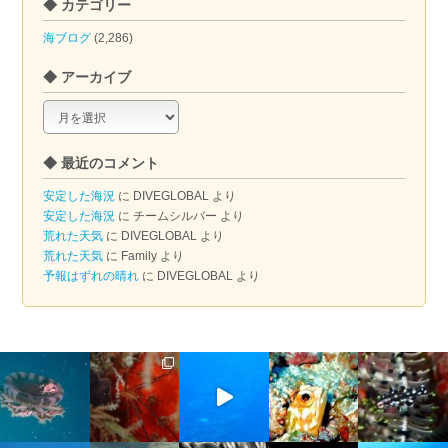
◆ カテゴリー
海ブログ
(2,286)
◆ アーカイブ
◆
ア
ー
◆ 最近のコメント
カ
イ
安定した海況
に
DIVEGLOBAL
より
ブ
安定した海況
に
チームシルバー
より
荒れた天気
に
DIVEGLOBAL
より
荒れた天気
に
Family
より
予報はずれの晴れ
に
DIVEGLOBAL
より