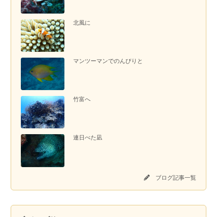
北風に
マンツーマンでのんびりと
竹富へ
連日べた凪
ブログ記事一覧