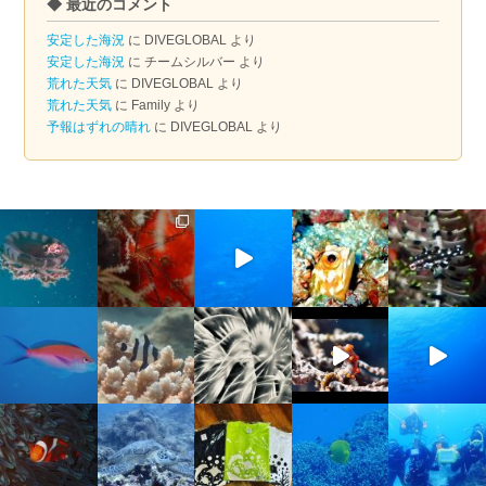
◆ 最近のコメント
カ
イ
安定した海況
に
DIVEGLOBAL
より
ブ
安定した海況
に
チームシルバー
より
荒れた天気
に
DIVEGLOBAL
より
荒れた天気
に
Family
より
予報はずれの晴れ
に
DIVEGLOBAL
より