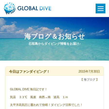
海ブログ＆お知らせ
石垣島からダイビング情報をお届け♪
今日はファンダイビング！
2015年7月30日
【
海ブログ
】
GLOBAL DIVE 海日記です！
気温 ３３℃ 風速 南西→南 波高 １ｍ
太平洋高気圧に覆われて快晴！ダイビング日和でした！