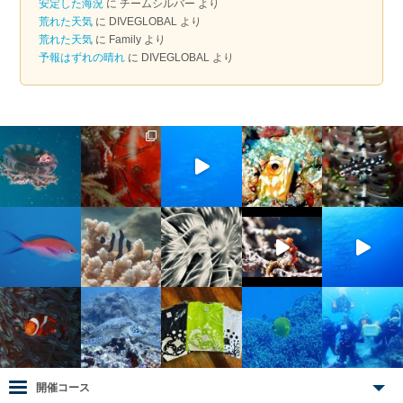
安定した海況
に
チームシルバー
より
荒れた天気
に
DIVEGLOBAL
より
荒れた天気
に
Family
より
予報はずれの晴れ
に
DIVEGLOBAL
より
開催コース