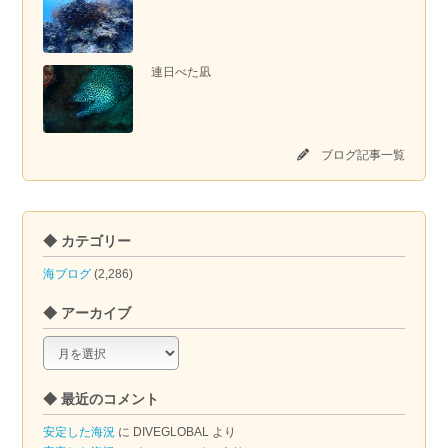
連日べた凪
ブログ記事一覧
◆ カテゴリー
海ブログ
(2,286)
◆ アーカイブ
◆
ア
ー
◆ 最近のコメント
カ
イ
安定した海況
に
DIVEGLOBAL
より
ブ