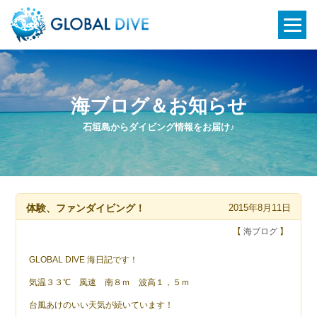
海ブログ＆お知らせ
石垣島からダイビング情報をお届け♪
体験、ファンダイビング！
2015年8月11日
【
海ブログ
】
GLOBAL DIVE 海日記です！
気温３３℃ 風速 南８ｍ 波高１，５ｍ
台風あけのいい天気が続いています！