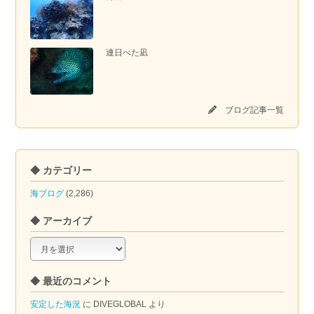
連日べた凪
ブログ記事一覧
◆ カテゴリー
海ブログ
(2,286)
◆ アーカイブ
◆
ア
ー
◆ 最近のコメント
カ
イ
安定した海況
に
DIVEGLOBAL
より
ブ