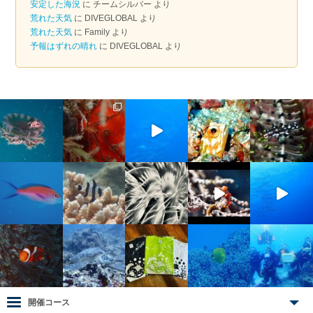
安定した海況
に
チームシルバー
より
荒れた天気
に
DIVEGLOBAL
より
荒れた天気
に
Family
より
予報はずれの晴れ
に
DIVEGLOBAL
より
開催コース