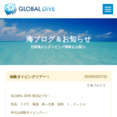
海ブログ＆お知らせ
石垣島からダイビング情報をお届け♪
体験ダイビングツアー！
2015年8月17日
【
海ブログ
】
GLOBAL DIVE 海日記です！
気温 ３３℃ 風速 南→北東 波高 １，５→１ｍ
本日は体験ダイビングへ！