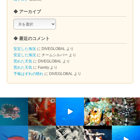
◆ アーカイブ
◆
ア
ー
◆ 最近のコメント
カ
イ
安定した海況
に
DIVEGLOBAL
より
ブ
安定した海況
に
チームシルバー
より
荒れた天気
に
DIVEGLOBAL
より
荒れた天気
に
Family
より
予報はずれの晴れ
に
DIVEGLOBAL
より