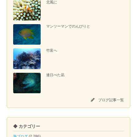
北風に
マンツーマンでのんびりと
竹富へ
連日べた凪
ブログ記事一覧
◆ カテゴリー
海ブログ
(2,286)