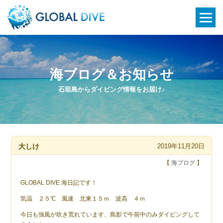
海ブログ＆お知らせ
石垣島からダイビング情報をお届け♪
大しけ
2019年11月20日
【
海ブログ
】
GLOBAL DIVE 海日記です！
気温 ２５℃ 風速 北東１５ｍ 波高 ４ｍ
今日も強風が吹き荒れています、島影で午前中のみダイビングして